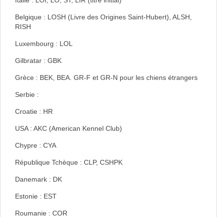
Italie : LOI, LO, ST, LIR (titre initial)
Belgique : LOSH (Livre des Origines Saint-Hubert), ALSH,
RISH
Luxembourg : LOL
Gilbratar : GBK
Grèce : BEK, BEA. GR-F et GR-N pour les chiens étrangers
Serbie :
Croatie : HR
USA : AKC (American Kennel Club)
Chypre : CYA
République Tchèque : CLP, CSHPK
Danemark : DK
Estonie : EST
Roumanie : COR