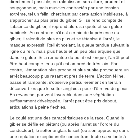
directement possible, en ralentissant son allure, prudent et
soupçonneux, mais muscles contractés par une tension
extrême, tel un félin, cherchant par cette action insidieuse, à
s’approcher au plus près du gibier. S’il se rend compte de
l’absence du gibier, il reprend alors sa quête et son galop
habituels. Au contraire, s’il est certain de la présence du
gibier, il ralentit de plus en plus et se tétanise à l’arrêt, le
masque expressif, l’œil étincelant, la queue tendue suivant la
ligne du rein, mais plus haute et un peu plus arquée que
dans le galop. Si la remontée du point est longue, l’arrêt peut
être haut compte tenu qu’il est amorcé de très loin. Par
contre, l’émanation plus proche et plus subite provoquera un
arrêt beaucoup plus rasant et près de terre. L’action féline,
basse et rampante, s’observe particulièrement en terrain
découvert lorsque le setter anglais a peur d’être vu du gibier.
En revanche, par vent favorable dans une végétation
suffisamment développée, l’arrêt peut être pris debout,
articulations à peine fléchies.
Le coulé est une des caractéristiques de la race. Quand le
gibier se défile en piétant (ou après l’arrêt sur l’ordre du
conducteur), le setter anglais le suit (ou s’en approche) dans
une reptation exceptionnelle concentrant toute sa volonté à